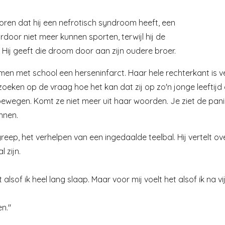
 horen dat hij een nefrotisch syndroom heeft, een
aardoor niet meer kunnen sporten, terwijl hij de
Hij geeft die droom door aan zijn oudere broer.
wemmen met school een herseninfarct. Haar hele rechterkant is v
oeken op de vraag hoe het kan dat zij op zo'n jonge leeftijd 
ewegen. Komt ze niet meer uit haar woorden. Je ziet de pani
nnen.
greep, het verhelpen van een ingedaalde teelbal. Hij vertelt o
 zijn.
t alsof ik heel lang slaap. Maar voor mij voelt het alsof ik na
en."