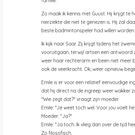
familie.
Zo maak ik kennis met Guust. Hij krijgt te
nierziekte die niet te genezen is. Hij zal d
beste badmintonspeler had willen worden. 
Ik kijk naar Saar. Zij krijgt tijdens het z
vooruitgaan, terwijl artsen een antwoord z
weer haar rechterarm en been niet meer b
ook de veerkracht. Ok, weer opnieuw begi
Emile is er voor een relatief eenvoudige in
dat hij direct na de ingreep weer wakker zal
"Wie zegt dat?" vraagt zijn moeder.
Emile: "Je weet toch wel. Voor jou voelt he
Moeder: "Ja?"
Emile: "Ja toch. Ik vlieg dan over de tijd he
Zo filosofisch.