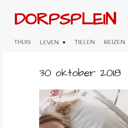
Ga
DORPSPLEIN
direct
naar
de
hoofdinhoud
THUIS
TIELEN
REIZEN
LEVEN
30 oktober 2018