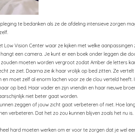
pleging te bedanken als ze de afdeling intensieve zorgen mag
elf.
et Low Vision Center waar ze kijken met welke aanpassingen z
hangt een camera. Je kunt er een boek onder leggen die do
s zouden moeten worden vergroot zodat Amber de letters kan l
t ze ziet. Daarna zie ik haar vrolijk op bed zitten. Ze verte
n moet zelf al enorm lachen voor ze de clou verteld heeft. I
r op bed. Haar vader en zijn vriendin en haar nieuwe broertj
waarschijnlijk niet beter gaat worden.
d kunnen zeggen of jouw zicht gaat verbeteren of niet. Hoe lan
 verbeteren. Dat het zo zou kunnen blijven zoals het nu is. Dat
 heel hard moeten werken om er voor te zorgen dat je wel ee