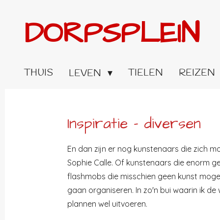
Ga
DORPSPLEIN
direct
naar
de
hoofdinhoud
THUIS
TIELEN
REIZEN
LEVEN
Inspiratie - diversen
En dan zijn er nog kunstenaars die zich mo
Sophie Calle. Of kunstenaars die enorm gesp
flashmobs die misschien geen kunst mogen 
gaan organiseren. In zo'n bui waarin ik d
plannen wel uitvoeren.