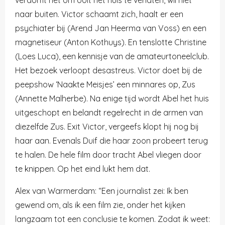
naar buiten. Victor schaamt zich, haalt er een
psychiater bij (Arend Jan Heerma van Voss) en een
magnetiseur (Anton Kothuys). En tenslotte Christine
(Loes Luca), een kennisje van de amateurtoneelclub.
Het bezoek verloopt desastreus. Victor doet bij de
peepshow ‘Naakte Meisjes’ een minnares op, Zus
(Annette Malherbe). Na enige tijd wordt Abel het huis
uitgeschopt en belandt regelrecht in de armen van
diezelfde Zus. Exit Victor, vergeefs klopt hij nog bij
haar aan. Evenals Duif die haar zoon probeert terug
te halen. De hele film door tracht Abel vliegen door
te knippen. Op het eind lukt hem dat.
Alex van Warmerdam: “Een journalist zei: Ik ben
gewend om, als ik een film zie, onder het kijken
langzaam tot een conclusie te komen. Zodat ik weet: