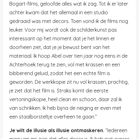
Bogart-films, geloofde alles wat ik zag. Tot ik er later
achter kwam dat het allemaal in een studio
gedraaid was met decors. Toen vond ik de films nog
leuker. Voor mij wordt ook de schilderkunst pas
interessant op het moment dat je het linnen er
doorheen ziet, dat je je bewust bent van het
materiaal. Ik hoop
Abel
over tien jaar nog eens in de
Achterhoek terug te zien, vol met krassen en een
bibberend geluid, zodat het een echte film is
geworden. De werkkopie zit nu vol krassen, prachtig,
je ziet dat het film is. Straks komt die eerste
vertoningskopie, heel clean en schoon, daar zal ik
van schrikken. Ik heb bijna de neiging er even met
een staalborsteltje overheen te gaan.”
Je wilt de illusie als illusie ontmaskeren.
“Iedereen
mag van mij zien dat alles decor is. Ik heb niet expres