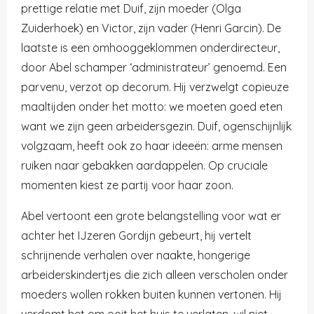
prettige relatie met Duif, zijn moeder (Olga
Zuiderhoek) en Victor, zijn vader (Henri Garcin). De
laatste is een omhooggeklommen onderdirecteur,
door Abel schamper ‘administrateur’ genoemd. Een
parvenu, verzot op decorum. Hij verzwelgt copieuze
maaltijden onder het motto: we moeten goed eten
want we zijn geen arbeidersgezin. Duif, ogenschijnlijk
volgzaam, heeft ook zo haar ideeën: arme mensen
ruiken naar gebakken aardappelen. Op cruciale
momenten kiest ze partij voor haar zoon.
Abel vertoont een grote belangstelling voor wat er
achter het IJzeren Gordijn gebeurt, hij vertelt
schrijnende verhalen over naakte, hongerige
arbeiderskindertjes die zich alleen verscholen onder
moeders wollen rokken buiten kunnen vertonen. Hij
verdomt het om ooit het huis te verlaten, wil niet