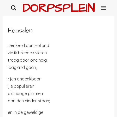
DORPSPLEIN
Ga
direct
naar
de
Heusden
hoofdinhoud
Denkend aan Holland
zie ik breede rivieren
traag door oneindig
laagland gaan,
rijen ondenkbaar
ijle populieren
als hooge pluimen
aan den einder staan;
en in de geweldige