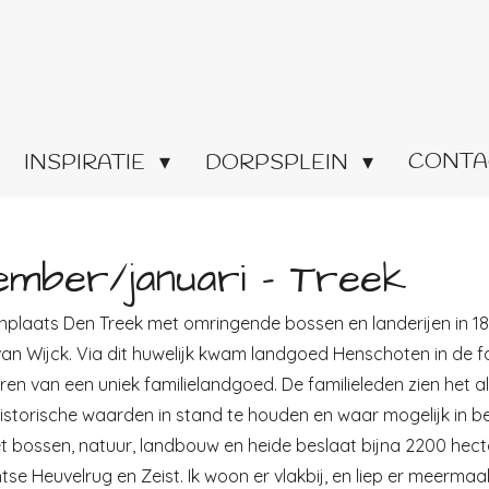
CONTA
INSPIRATIE
DORPSPLEIN
ember/januari - Treek
enplaats Den Treek met omringende bossen en landerijen in 1
n Wijck. Via dit huwelijk kwam landgoed Henschoten in de fam
 van een uniek familielandgoed. De familieleden zien het al
historische waarden in stand te houden en waar mogelijk in b
t bossen, natuur, landbouw en heide beslaat bijna 2200 hect
 Heuvelrug en Zeist. Ik woon er vlakbij, en liep er meermaal