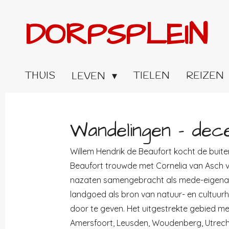
Ga
DORPSPLEIN
direct
naar
de
hoofdinhoud
THUIS
TIELEN
REIZEN
LEVEN
Wandelingen - dec
Willem Hendrik de Beaufort kocht de buit
Beaufort trouwde met Cornelia van Asch va
nazaten samengebracht als mede-eigenaren
landgoed als bron van natuur- en cultuur
door te geven.
Het uitgestrekte gebied me
Amersfoort, Leusden, Woudenberg, Utrechtse