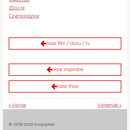
2Doc.nl
Cinemagazine
naar film / docu / tv
naar inspiratie
naar thuis
«
Vorige
Volgende
»
© 2018-2026 Dorpsplein