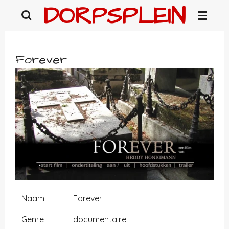
DORPSPLEIN
Ga
direct
naar
de
Forever
hoofdinhoud
Naam
Forever
Genre
documentaire