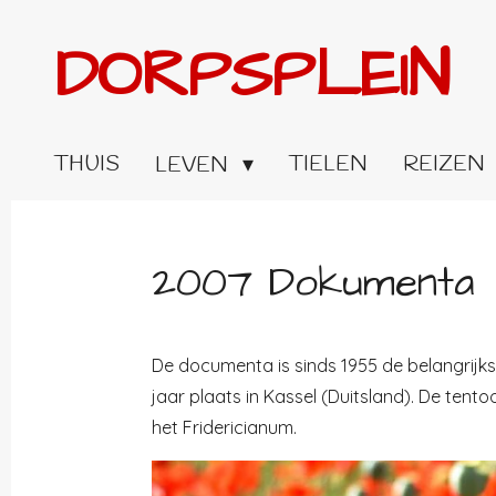
Ga
DORPSPLEIN
direct
naar
de
hoofdinhoud
THUIS
TIELEN
REIZEN
LEVEN
2007 Dokumenta
De documenta is sinds 1955 de belangrijkst
jaar plaats in Kassel (Duitsland). De tent
het Fridericianum.